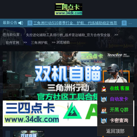
最新公告
三角洲行动S10赛季打金、护航、代练辅助稳定推荐
三角
您当前位置：
>>
失控进化辅助工具排行榜_战术雷达辅助_官方合作安全版
>>
>> 浏览辅助
软件官网
三角洲护航
在线 客服
自动发卡
开黑 Q群
卡密查询
返回顶部